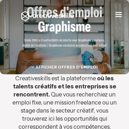
Offres d'emploi
Togg
navi
Graphisme
Sinds 2005 is CreativeSkills de jobsite voor Graphisme vacatures.
Bekijk de Creatieve / Graphisme vacatures en solliciteer snel online!
AFFICHER OFFRES D'EMPLOI
Creativeskills est la plateforme
où les
talents créatifs et les entreprises se
rencontrent.
Que vous recherchiez un
emploi fixe, une mission freelance ou un
stage dans le secteur créatif, vous
trouverez ici les opportunités qui
correspondent à vos compétences.