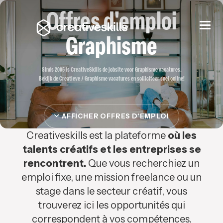
Offres d'emploi
Togg
navi
Graphisme
Sinds 2005 is CreativeSkills de jobsite voor Graphisme vacatures.
Bekijk de Creatieve / Graphisme vacatures en solliciteer snel online!
AFFICHER OFFRES D'EMPLOI
Creativeskills est la plateforme
où les
talents créatifs et les entreprises se
rencontrent.
Que vous recherchiez un
emploi fixe, une mission freelance ou un
stage dans le secteur créatif, vous
trouverez ici les opportunités qui
correspondent à vos compétences.