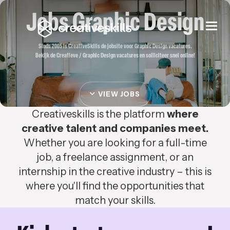
Jobs Graphic Design
Togg
navi
Sinds 2005 is CreativeSkills de jobsite voor Graphic Design vacatures.
Bekijk de Creatieve / Graphic Design vacatures en solliciteer snel online!
VIEW JOBS
Creativeskills is the platform
where
creative talent and companies meet.
Whether you are looking for a full-time
job, a freelance assignment, or an
internship in the creative industry – this is
where you'll find the opportunities that
match your skills.