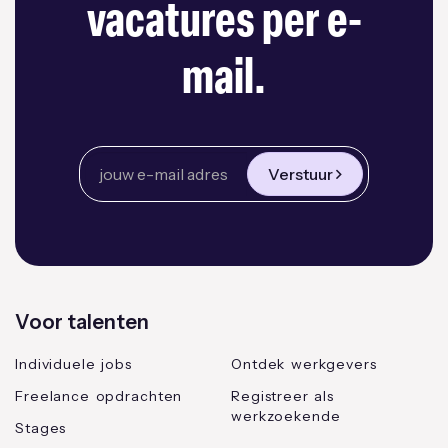
vacatures per e-
mail.
Verstuur
Voor talenten
Individuele jobs
Ontdek werkgevers
Freelance opdrachten
Registreer als
werkzoekende
Stages