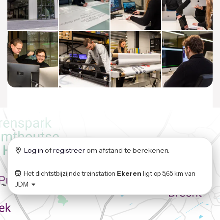
Log in
of
registreer
om afstand te berekenen.
Het dichtstbijzijnde treinstation
Ekeren
ligt op
5,65 km
van
JDM