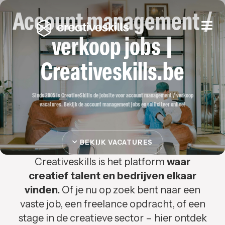
Account management /
Togg
navi
verkoop jobs |
Creativeskills.be
Sinds 2005 is CreativeSkills de jobsite voor account management / verkoop
vacatures. Bekijk de account management jobs en solliciteer online!
BEKIJK VACATURES
Creativeskills is het platform
waar
creatief talent en bedrijven elkaar
vinden.
Of je nu op zoek bent naar een
vaste job, een freelance opdracht, of een
stage in de creatieve sector – hier ontdek