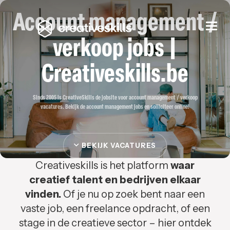
Account management /
Togg
navi
verkoop jobs |
Creativeskills.be
Sinds 2005 is CreativeSkills de jobsite voor account management / verkoop
vacatures. Bekijk de account management jobs en solliciteer online!
BEKIJK VACATURES
Creativeskills is het platform
waar
creatief talent en bedrijven elkaar
vinden.
Of je nu op zoek bent naar een
vaste job, een freelance opdracht, of een
stage in de creatieve sector – hier ontdek