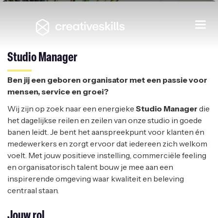
Studio Manager
Togg
navi
ELL-LIMITS
|
TURNHOUT
Studio Manager
Ben jij een geboren organisator met een passie voor
mensen, service en groei?
Wij zijn op zoek naar een energieke
Studio Manager
die
het dagelijkse reilen en zeilen van onze studio in goede
banen leidt. Je bent het aanspreekpunt voor klanten én
medewerkers en zorgt ervoor dat iedereen zich welkom
voelt. Met jouw positieve instelling, commerciële feeling
en organisatorisch talent bouw je mee aan een
inspirerende omgeving waar kwaliteit en beleving
centraal staan.
Jouw rol