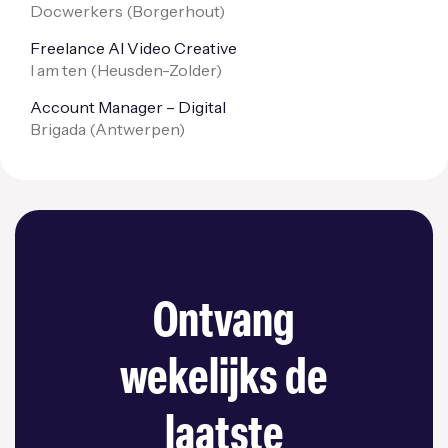
Docwerkers (
Borgerhout
)
Freelance AI Video Creative
I am ten (
Heusden-Zolder
)
Account Manager – Digital
Brigada (
Antwerpen
)
Ontvang
wekelijks de
laatste