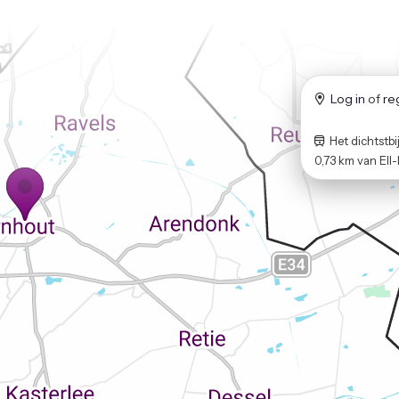
Log in
of
re
Het dichtstbij
0,73 km
van
Ell