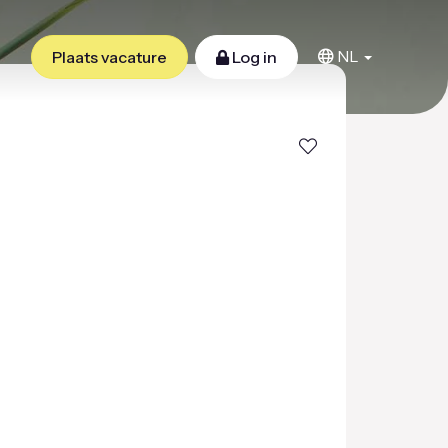
NL
Plaats vacature
Log in