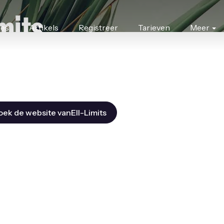
imits
res
Artikels
Registreer
Tarieven
Meer
ek de website vanEll-Limits