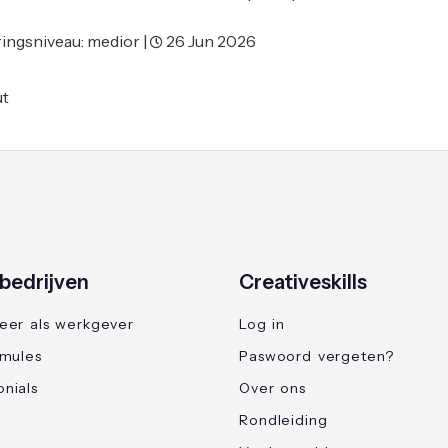
ingsniveau: medior |
26 Jun 2026
t
bedrijven
Creativeskills
reer als werkgever
Log in
rmules
Paswoord vergeten?
nials
Over ons
Rondleiding