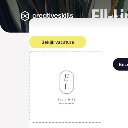
Ell-L
Vacatu
Bekijk vacature
Bezo