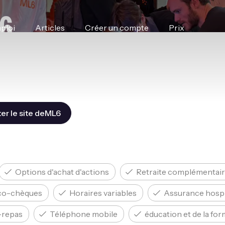
6
ploi
Articles
Créer un compte
Prix
ter le site deML6
Options d'achat d'actions
Retraite complémentai
co-chèques
Horaires variables
Assurance hospi
-repas
Téléphone mobile
éducation et de la fo