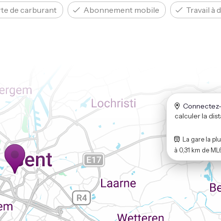
te de carburant
Abonnement mobile
Travail à 
Connectez-
calculer la dis
La gare la pl
à
0,31 km
de
ML