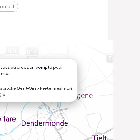
domicil
vous
ou
créez un compte
pour
tance.
us proche
Gent-Sint-Pieters
est situé
6