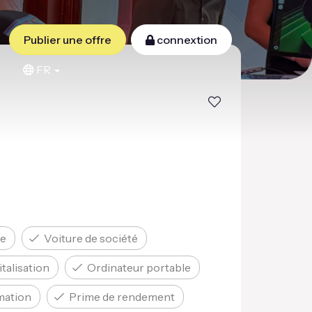
Publier une offre
connextion
FR
re
Voiture de société
talisation
Ordinateur portable
rmation
Prime de rendement