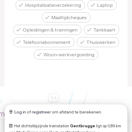
Hospitalisatie­verzekering
Laptop
Maaltijd­cheques
Opleidingen & trainingen
Tankkaart
Telefoon­abonnement
Thuiswerken
Woon-werk­vergoeding
Log in
of
registreer
om afstand te berekenen.
Het dichtstbijzijnde treinstation
Gentbrugge
ligt op
0,86 km