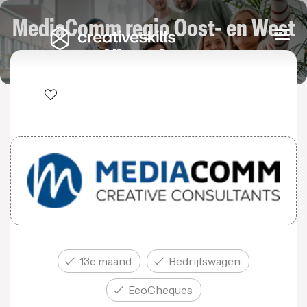
MediaComm regio Oost- en West
Togg
navi
Vlaanderen
13e maand
Bedrijfswagen
Eco­Cheques