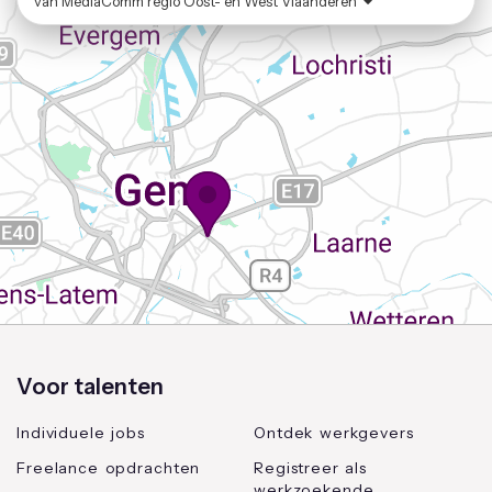
van
MediaComm regio Oost- en West Vlaanderen
Voor talenten
Individuele jobs
Ontdek werkgevers
Freelance opdrachten
Registreer als
werkzoekende