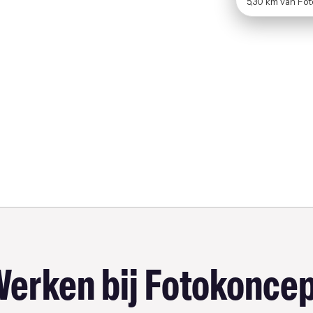
5,30 km
van
Fot
erken bij Fotokonce