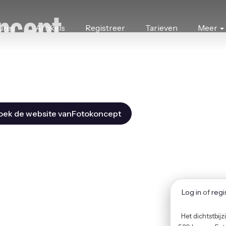
ncept
res
Artikels
Registreer
Tarieven
Meer
oek de website vanFotokoncept
Log in
of
re
Het dichtstbij