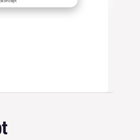
okoncept
pt