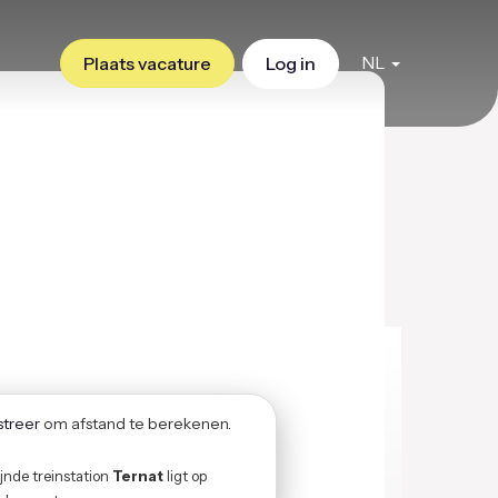
NL
Plaats vacature
Log in
gistreer
om afstand te berekenen.
zijnde treinstation
Ternat
ligt op