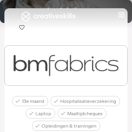
bmfabrics
Togg
navi
13e maand
Hospitalisatie­verzekering
Laptop
Maaltijd­cheques
Opleidingen & trainingen