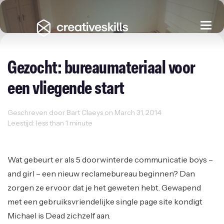
Togg
navi
Gezocht: bureaumateriaal voor
een vliegende start
Geschreven door Bart Claeys on March 31, 2014
Leestijd: less than 1 minute
Ondernemen
Reclame
Startups
Working Space
Wat gebeurt er als 5 doorwinterde communicatie boys –
and girl – een nieuw reclamebureau beginnen? Dan
zorgen ze ervoor dat je het geweten hebt. Gewapend
met een gebruiksvriendelijke single page site kondigt
Michael is Dead zichzelf aan.