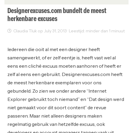
Designerexcuses.com bundelt de meest
herkenbare excuses
Claudia Tluk op July 31, 2013 · Leestijd: minder dan 1 minuut
Web Design
Web Development
Iedereen die ooit al met een designer heeft
samengewerkt, of er zelf eentje is, heeft vast wel al
eens een cliché excuus moeten aanhoren of heeft er
zelf al eens een gebruikt. Designerexcuses.com heeft
de meest herkenbare exemplaren voor ons
gebundeld. Zo zien we onder andere “Internet
Explorer gebruikt toch niemand” en “Dat design werd
niet gemaakt voor dit soort content” de revue
passeren. Maar niet alleen designers maken
regelmatig gebruik van hetzelfde excuus, ook
developers en account managers tappen vaak uit