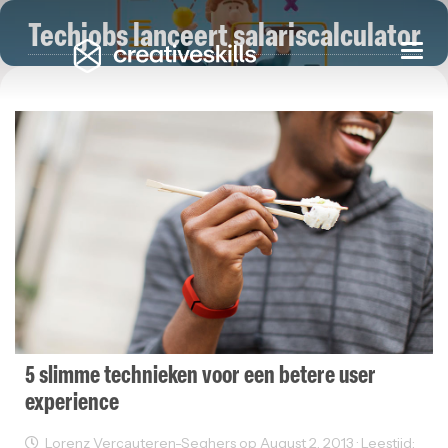
Techjobs lanceert salariscalculator
Togg
navi
5 slimme technieken voor een betere user
experience
Lorenz Vercauteren-Seghers op August 2, 2013 · Leestijd: