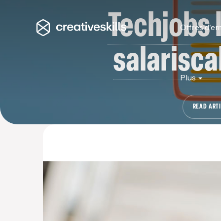
Techjobs 
Offres d'em
salarisca
Plus
READ ART