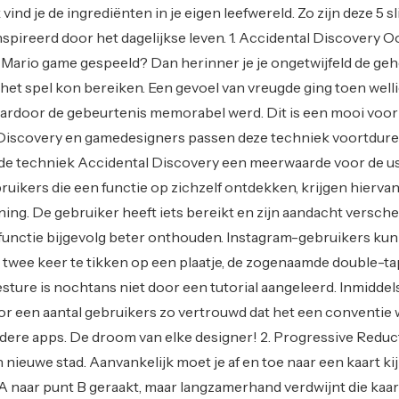
 vind je de ingrediënten in je eigen leefwereld. Zo zijn deze 5 
spireerd door het dagelijkse leven. 1. Accidental Discovery O
 Mario game gespeeld? Dan herinner je je ongetwijfeld de ge
n het spel kon bereiken. Een gevoel van vreugde ging toen well
aardoor de gebeurtenis memorabel werd. Dit is een mooi voo
Discovery en gamedesigners passen deze techniek voortdure
is de techniek Accidental Discovery een meerwaarde voor de u
uikers die een functie op zichzelf ontdekken, krijgen hierva
ing. De gebruiker heeft iets bereikt en zijn aandacht verscher
 functie bijgevolg beter onthouden. Instagram-gebruikers ku
r twee keer te tikken op een plaatje, de zogenaamde double-ta
sture is nochtans niet door een tutorial aangeleerd. Inmiddels
or een aantal gebruikers zo vertrouwd dat het een conventie
ndere apps. De droom van elke designer! 2. Progressive Reduc
 nieuwe stad. Aanvankelijk moet je af en toe naar een kaart ki
 A naar punt B geraakt, maar langzamerhand verdwijnt die kaar