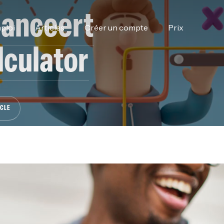
lanceert
ploi
Articles
Créer un compte
Prix
lculator
ICLE