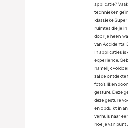
applicatie? Vaak
technieken geïn
klassieke Super
ruimtes die je i
door je heen, w
van Accidental 
In applicaties 
experience. Gebr
namelijk voldoen
zal de ontdekte
foto’s liken doo
gesture. Deze ge
deze gesture vo
en opduikt in a
verhuis naar een
hoe je van punt