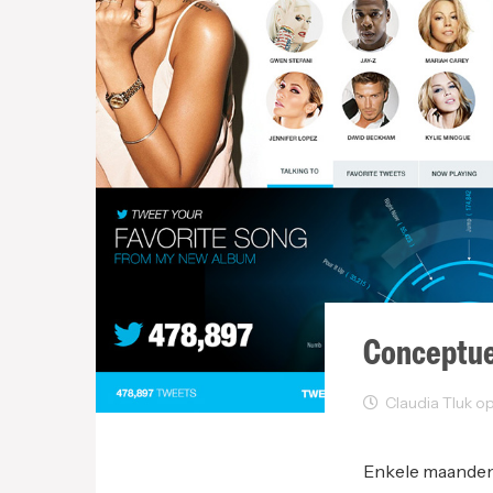
Conceptue
Claudia Tluk op J
Grafisch Design
Enkele maanden 