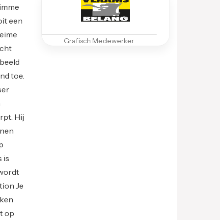
slimme
oit een
heime
Grafisch Medewerker
icht
rbeeld
nd toe.
ser
n
pt. Hij
nnen
p
 is
 wordt
tion Je
jken
t op