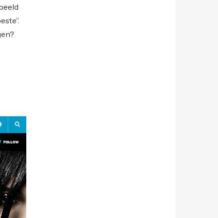
beeld
este”.
ijgen?