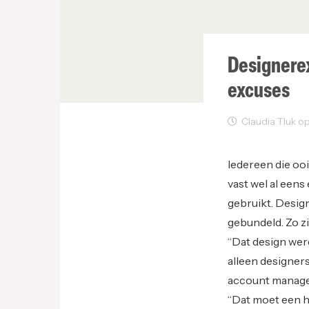
Designere
excuses
Claudia Tluk op J
Web Design
We
Iedereen die ooi
vast wel al eens
gebruikt. Desi
gebundeld. Zo z
“Dat design wer
alleen designer
account manager
“Dat moet een ha