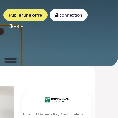
Publier une offre
connextion
FR
Product Owner – Key, Certificate &