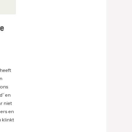
re
 heeft
en
 ons
d” en
r niet
pers en
 klinkt