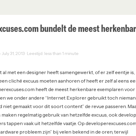
xcuses.com bundelt de meest herkenba
uly 31, 2013 · Leestijd: less than 1 minute
b Development
t al met een designer heeft samengewerkt, of er zelf eentje is,
 een cliché excuus moeten aanhoren of heeft er zelf al eens e
gnerexcuses.com heeft de meest herkenbare exemplaren voor
ien we onder andere “Internet Explorer gebruikt toch nieman
d niet gemaakt voor dit soort content” de revue passeren. Maa
s maken regelmatig gebruik van hetzelfde excuus, ook develo
s tappen vaak uit hetzelfde vaatje. Op developerexcuses.com
rdware probleem zijn” bij velen bekend in de oren, terwijl