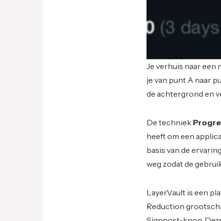
Je verhuis naar een 
je van punt A naar p
de achtergrond en ve
De techniek
Progre
heeft om een applica
basis van de ervarin
weg zodat de gebruik
LayerVault is een pl
Reduction grootschali
Signpost-knop. Deze