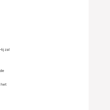
ij zal
 de
 het