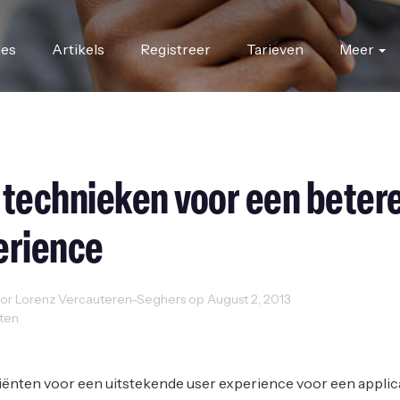
res
Artikels
Registreer
Tarieven
Meer
 technieken voor een beter
erience
r Lorenz Vercauteren-Seghers op August 2, 2013
uten
b Design
iënten voor een uitstekende user experience voor een applic