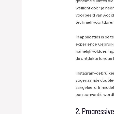
geheime ruimtes die 
wellicht door je hee
voorbeeld van Accid
techniek voortduren
In applicaties is de 
experience. Gebruike
namelijk voldoening. 
de ontdekte functie 
Instagram-gebruikers
zogenaamde double-t
aangeleerd. Inmiddel
een conventie wordt
2. Progressiv