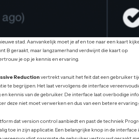
nieuwe stad. Aanvankelijk moet je af en toe naar een kaart kij
unt B geraakt, maar langzamerhand verdwijnt die kaart op
rtrouw je op je kennis en ervaring.
ssive Reduction
vertrekt vanuit het feit dat een gebruiker ti
tie te begrijpen. Het laat vervolgens de interface vereenvoud
g en kennis van de gebruiker. De interface laat overbodige inf
er deze niet moet verwerken en dus van een betere ervaring 
atform dat version control aanbiedt en past de techniek Progr
g toe in zijn applicatie. Een belangrijke knop in de interface 
 vereenvoudigt naarmate de gebruiker vertrouwd geraakt me