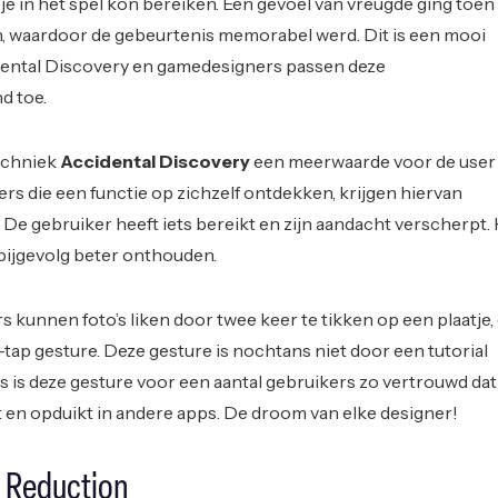
je in het spel kon bereiken. Een gevoel van vreugde ging toen
n, waardoor de gebeurtenis memorabel werd. Dit is een mooi
ental Discovery en gamedesigners passen deze
d toe.
techniek
Accidental Discovery
een meerwaarde voor de user
rs die een functie op zichzelf ontdekken, krijgen hiervan
De gebruiker heeft iets bereikt en zijn aandacht verscherpt. H
bijgevolg beter onthouden.
 kunnen foto’s liken door twee keer te tikken op een plaatje,
ap gesture. Deze gesture is nochtans niet door een tutorial
s is deze gesture voor een aantal gebruikers zo vertrouwd dat
 en opduikt in andere apps. De droom van elke designer!
e Reduction