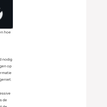
ken hoe
jd nodig
igen op
ormatie
geniet.
essive
is de
t de