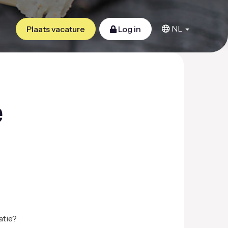
NL
Plaats vacature
Log in
e
atie?