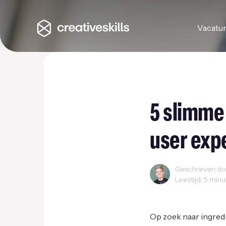
Vacatu
5 slimme
user exp
Geschreven doo
Leestijd: 5 min
User Experience
We
Op zoek naar ingred