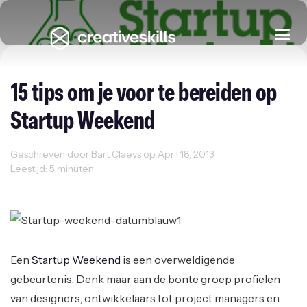
Togg
navi
15 tips om je voor te bereiden op
Startup Weekend
Geschreven door Bart Claeys op April 18, 2013
Leestijd: 5 minuten
Events
Ondernemen
Startup Weekend
Startups
Een
Startup Weekend
is een overweldigende
gebeurtenis. Denk maar aan de bonte groep profielen
van designers, ontwikkelaars tot project managers en