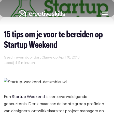
Togg
navi
15 tips om je voor te bereiden op
Startup Weekend
Geschreven door Bart Claeys op April 18, 2013
Leestijd: 5 minuten
Events
Ondernemen
Startup Weekend
Startups
Een
Startup Weekend
is een overweldigende
gebeurtenis. Denk maar aan de bonte groep profielen
van designers, ontwikkelaars tot project managers en