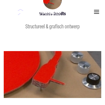
Togg
Wannes Smedts
navi
Structureel & grafisch ontwerp