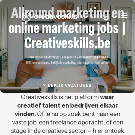
Allround marketing en
Togg
navi
online marketing jobs |
Creativeskills.be
Sinds 2005 is CreativeSkills de jobsite voor marketing (Online /
Offline) vacatures. Bekijk de marketing jobs en solliciteer online!
BEKIJK VACATURES
Creativeskills is het platform
waar
creatief talent en bedrijven elkaar
vinden.
Of je nu op zoek bent naar een
vaste job, een freelance opdracht, of een
stage in de creatieve sector – hier ontdek