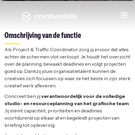
Project & Traffic Coördinator
Togg
navi
DOBIT
|
OLEN
Omschrijving van de functie
Als Project & Traffic Coördinator zorg jij ervoor dat alles
achter de schermen vlot verloopt. Je houdt het overzicht
over de planning, bewaakt deadlines en volgt projecten
goed op. Dankzij jouw organisatietalent kunnen de
creatives zich focussen op waar ze het beste in zijn: sterk
creatief werk afleveren.
Concreet ben jij
verantwoordelijk voor de volledige
studio- en resourceplanning van het grafische team
.
Jij stemt capaciteit, prioriteiten en deadlines
voortdurend op elkaar af en begeleidt projecten van
briefing tot oplevering.