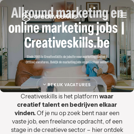
Allround marketing en
Togg
navi
online marketing jobs |
Creativeskills.be
Sinds 2005 is CreativeSkills de jobsite voor marketing (Online /
Offline) vacatures. Bekijk de marketing jobs en solliciteer online!
BEKIJK VACATURES
Creativeskills is het platform
waar
creatief talent en bedrijven elkaar
vinden.
Of je nu op zoek bent naar een
vaste job, een freelance opdracht, of een
stage in de creatieve sector – hier ontdek