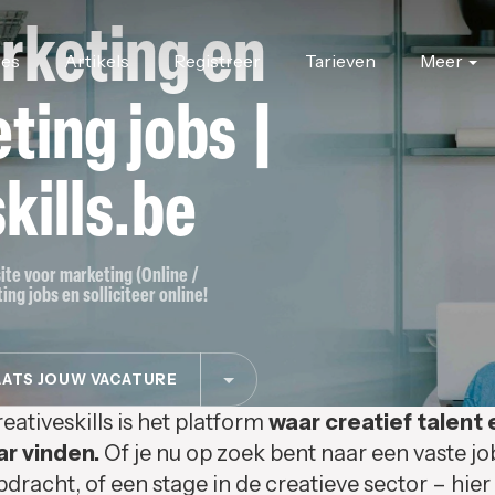
rketing en
res
Artikels
Registreer
Tarieven
Meer
ting jobs |
kills.be
site voor marketing (Online /
ing jobs en solliciteer online!
ATS JOUW VACATURE
eativeskills is het platform
waar creatief talent 
ar vinden.
Of je nu op zoek bent naar een vaste jo
pdracht, of een stage in de creatieve sector – hier