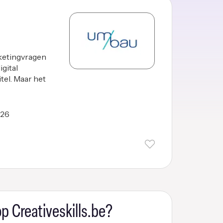
ketingvragen
gital
tel. Maar het
026
p Creativeskills.be?