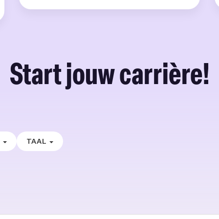
Start jouw carrière!
E
TAAL