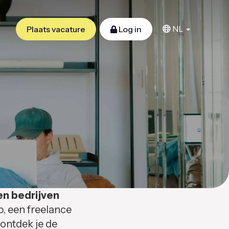
NL
Plaats vacature
Log in
en bedrijven
b, een freelance
 ontdek je de