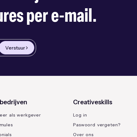
res per e-mail.
Verstuur
bedrijven
Creativeskills
reer als werkgever
Log in
rmules
Paswoord vergeten?
nials
Over ons