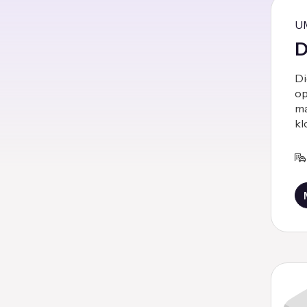
U
D
Di
op
ma
kl