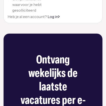
waarvoor je hebt
gesolliciteerd
Heb je al een account?
Log in
Ontvang
wekelijks de
laatste
vacatures per e-