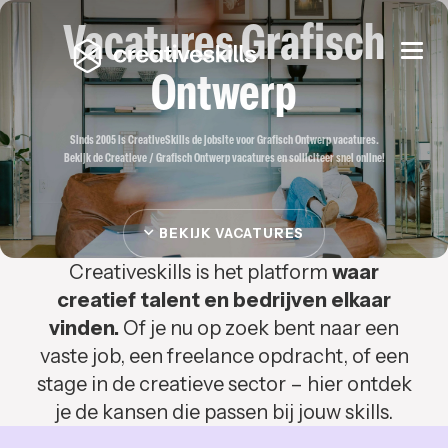
Vacatures Grafisch
Togg
navi
Ontwerp
Sinds 2005 is CreativeSkills de jobsite voor Grafisch Ontwerp vacatures.
Bekijk de Creatieve / Grafisch Ontwerp vacatures en solliciteer snel online!
BEKIJK VACATURES
Creativeskills is het platform
waar
creatief talent en bedrijven elkaar
vinden.
Of je nu op zoek bent naar een
vaste job, een freelance opdracht, of een
stage in de creatieve sector – hier ontdek
je de kansen die passen bij jouw skills.