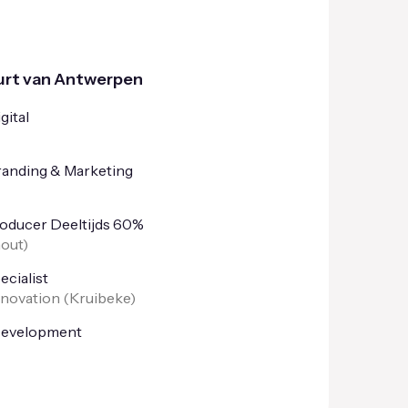
uurt van Antwerpen
gital
randing & Marketing
oducer Deeltijds 60%
out
)
cialist
nnovation (
Kruibeke
)
Development