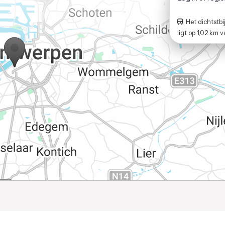
Het dichtstbij
ligt op
1,02 km
v