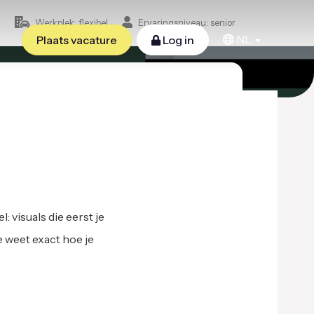
n
Werkplek: flexibel
Ervaringsniveau: senior
NL
Plaats vacature
Log in
: visuals die eerst je
e weet exact hoe je