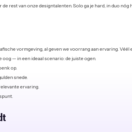
de rest van onze designtalenten. Solo ga je hard, in duo nóg 
afische vormgeving, al geven we voorrang aan ervaring. Véél 
e oog — in een ideaal scenario: de juiste ogen.
boenk op.
 gulden snede.
relevante ervaring.
spunt.
dt