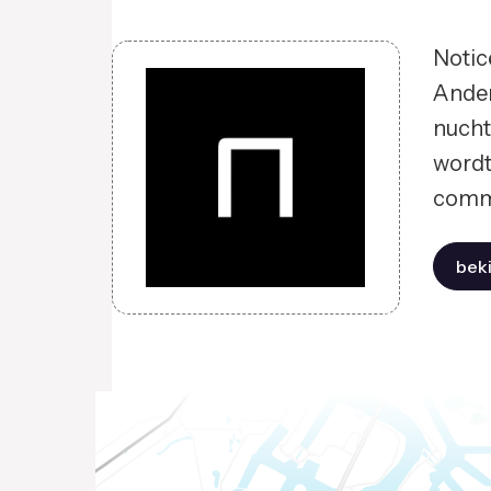
Notic
Ander
nucht
wordt
commu
beki