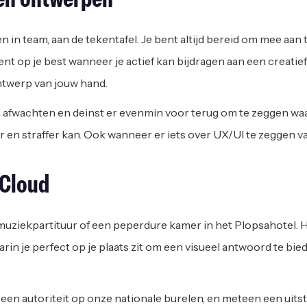
en ontwerpen
in team, aan de tekentafel. Je bent altijd bereid om mee aan 
ent op je best wanneer je actief kan bijdragen aan een creatie
twerp van jouw hand.
n afwachten en deinst er evenmin voor terug om te zeggen waa
en straffer kan. Ook wanneer er iets over UX/UI te zeggen valt,
 Cloud
muziekpartituur of een peperdure kamer in het Plopsahotel. Het
arin je perfect op je plaats zit om een visueel antwoord te bi
 een autoriteit op onze nationale burelen, en meteen een uit