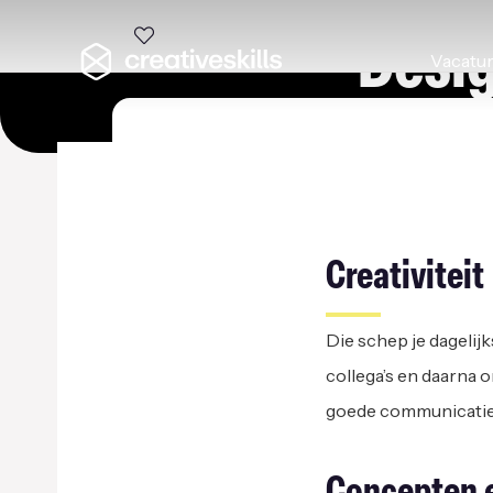
Desi
Vacatu
NOTICED AGENCY
|
IN 
Creativiteit
Die schep je dagelijk
collega’s en daarna o
goede communicatie d