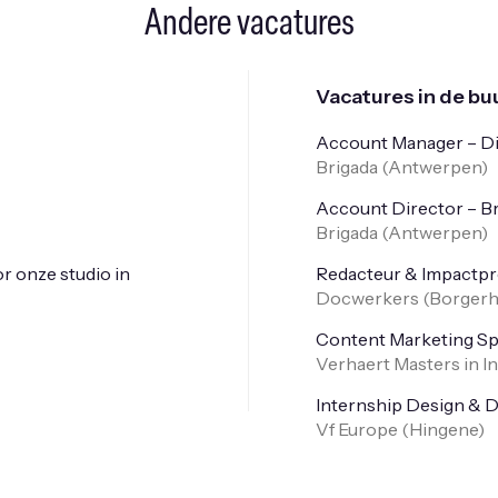
Andere vacatures
Vacatures in de b
Account Manager – Di
Brigada (
Antwerpen
)
Account Director – B
Brigada (
Antwerpen
)
r onze studio in
Redacteur & Impactpr
Docwerkers (
Borgerh
Content Marketing Spe
Verhaert Masters in I
Internship Design & 
Vf Europe (
Hingene
)