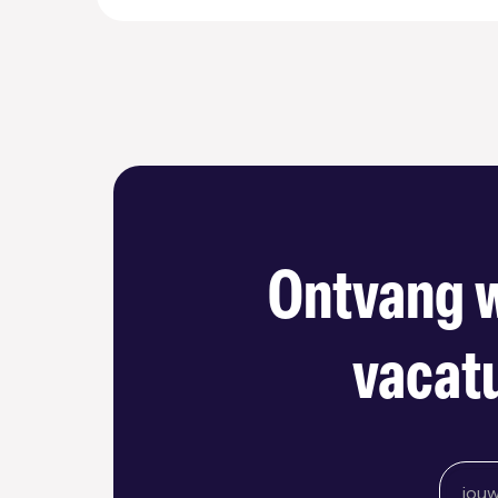
Ontvang w
vacatu