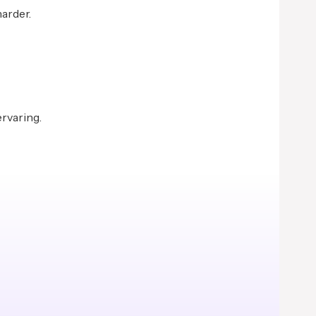
harder.
ervaring.