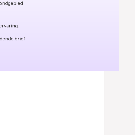
grondgebied
ervaring.
idende brief.