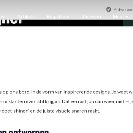
Antwerpe
gner
res
Artikels
Registreer
Tarieven
Meer
HARTJE ANTWERPEN
s op ons bord, in de vorm van inspirerende designs. Je weet wel
nze klanten even stil krijgen. Dat verrast jou dan weer niet — j
oet ‘shinen’ en de juiste visuele snaren raakt.