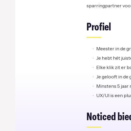
sparringpartner voor 
Profiel
Meester in de gr
Je hebt hét juist
Elke klik zit er 
Je gelooft in de
Minstens 5 jaar 
UX/UI is een plu
Noticed bie