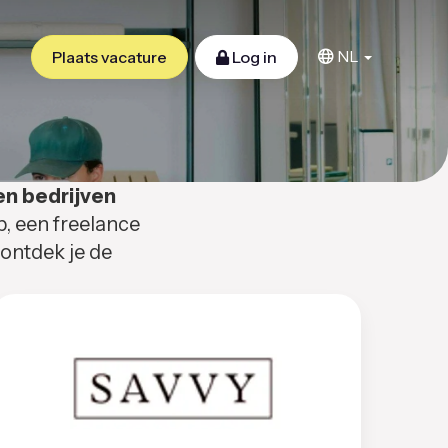
NL
Plaats vacature
Log in
en bedrijven
b, een freelance
 ontdek je de