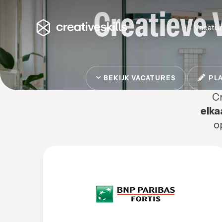
Creatieve 
Vacatu
BEKIJK VACATURES
PLA
Cr
elka
o