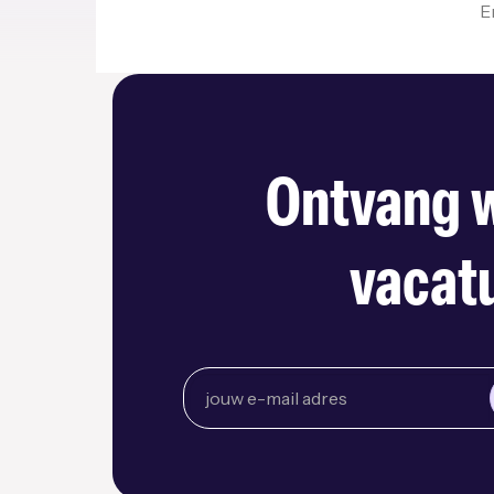
E
Ontvang w
vacatu