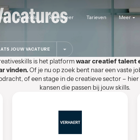
Vacatures
res
Artikels
Registreer
Tarieven
Meer
ATS JOUW VACATURE
eativeskills is het platform
waar creatief talent 
ar vinden.
Of je nu op zoek bent naar een vaste jo
pdracht, of een stage in de creatieve sector – hier
kansen die passen bij jouw skills.