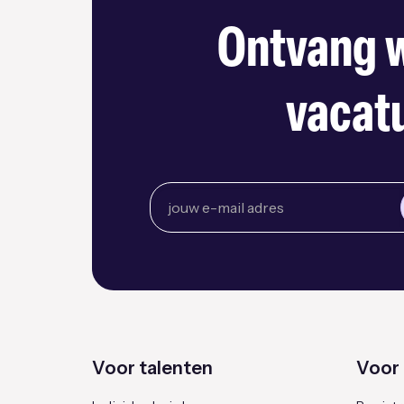
Ontvang w
vacatu
Voor talenten
Voor 