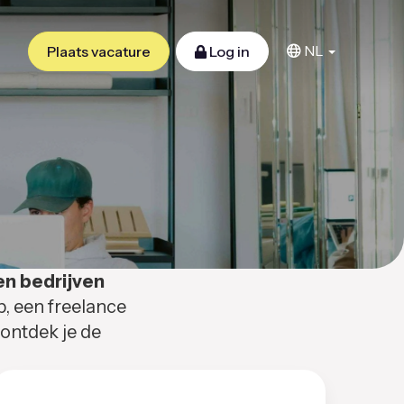
NL
Plaats vacature
Log in
en bedrijven
b, een freelance
 ontdek je de