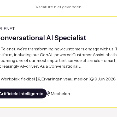
Vacature niet gevonden
ELENET
onversational AI Specialist
 Telenet, we’re transforming how customers engage with us.
atform, including our GenAI-powered Customer Assist chatbo
coming one of our most important service channels – smart, 
creasingly AI-driven. As a Conversational …
Werkplek: flexibel |
Ervaringsniveau: medior |
9 Jun 2026
Artificiele Intelligentie
Mechelen