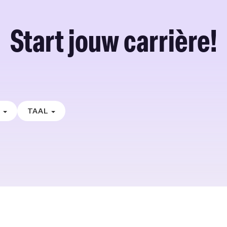
Start jouw carrière!
E
TAAL