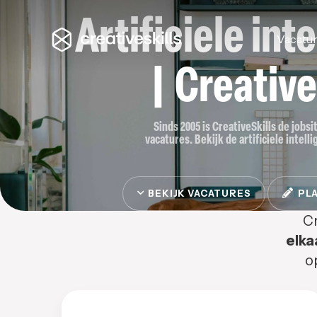
Artificiele int
Vacatu
| Creative
Sinds 2005 is CreativeSkills de jobsit
vacatures. Bekijk de artificiele intelli
BEKIJK VACATURES
PLA
Cr
elka
o