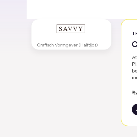
T
C
Grafisch Vormgever (Halftijds)
At
Pl
be
in