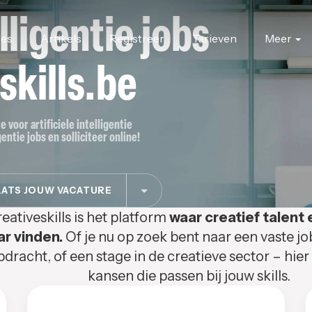
elligentie jobs
res
Artikels
Registreer
Tarieven
Meer
skills.be
e voor artificiele intelligentie
gentie jobs en solliciteer online!
ATS JOUW VACATURE
eativeskills is het platform
waar creatief talent 
ar vinden.
Of je nu op zoek bent naar een vaste jo
pdracht, of een stage in de creatieve sector – hier
kansen die passen bij jouw skills.