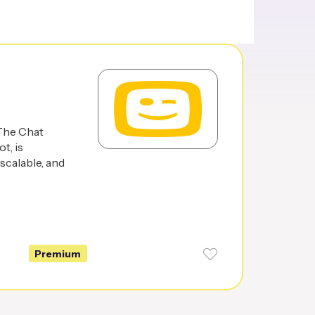
 The Chat
t, is
scalable, and
Premium