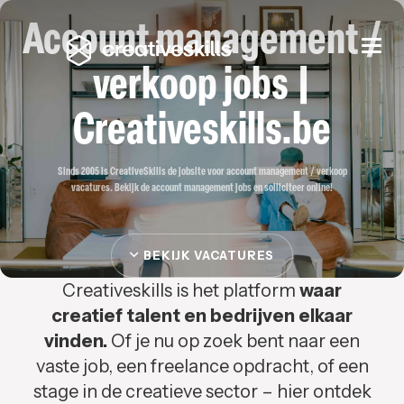
Account management /
Togg
navi
verkoop jobs |
Creativeskills.be
Sinds 2005 is CreativeSkills de jobsite voor account management / verkoop
vacatures. Bekijk de account management jobs en solliciteer online!
BEKIJK VACATURES
Creativeskills is het platform
waar
creatief talent en bedrijven elkaar
vinden.
Of je nu op zoek bent naar een
vaste job, een freelance opdracht, of een
stage in de creatieve sector – hier ontdek