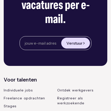
vacatures per e-
mail.
Verstuur
Voor talenten
Individuele jobs
Ontdek werkgevers
Freelance opdrachten
Registreer als
werkzoekende
Stages