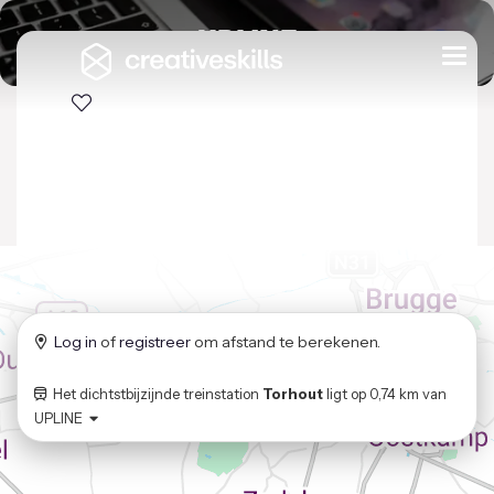
UPLINE
Togg
navi
Log in
of
registreer
om afstand te berekenen.
Het dichtstbijzijnde treinstation
Torhout
ligt op
0,74 km
van
UPLINE