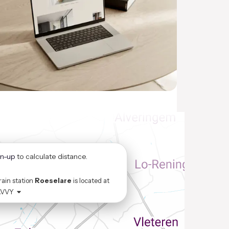
gn-up
to calculate distance.
rain station
Roeselare
is located at
AVVY