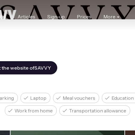
VY
obs
Articles
Sign-up
Prices
More
t the website ofSAVVY
arking
Laptop
Meal vouchers
Education 
Work from home
Transportation allowance