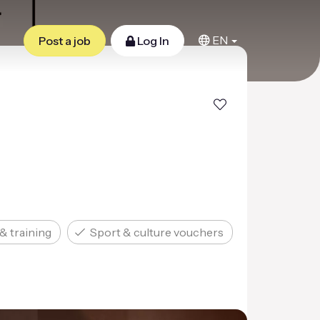
EN
Post a job
Log In
& training
Sport & culture vouchers