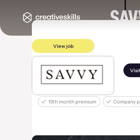
SAV
J
View job
Visi
13th month premium
Company p