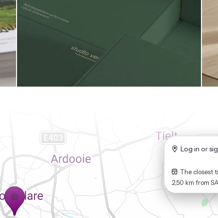
Log in
or
si
The closest t
2,50 km
from
S