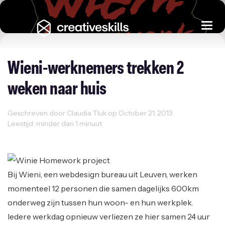
Togg
navi
Wieni-werknemers trekken 2
weken naar huis
Geschreven door Claudia Tluk op October 21, 2013
Leestijd: minder dan 1 minuut
Working Space
Bij Wieni, een webdesign bureau uit Leuven, werken
momenteel 12 personen die samen dagelijks 600km
onderweg zijn tussen hun woon- en hun werkplek.
Iedere werkdag opnieuw verliezen ze hier samen 24 uur