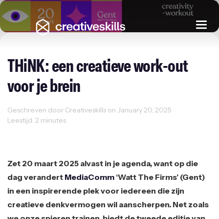
Togg
navi
THiNK: een creatieve work-out
voor je brein
Geschreven door Creativeskills on January 20, 2025
Leestijd: 2 minutes
Uncategorized
Zet 20 maart 2025 alvast in je agenda, want op die
dag verandert
MediaComm
‘Watt The Firms’ (Gent)
in een inspirerende plek voor iedereen die zijn
creatieve denkvermogen wil aanscherpen. Net zoals
we onze spieren trainen, biedt de tweede editie van