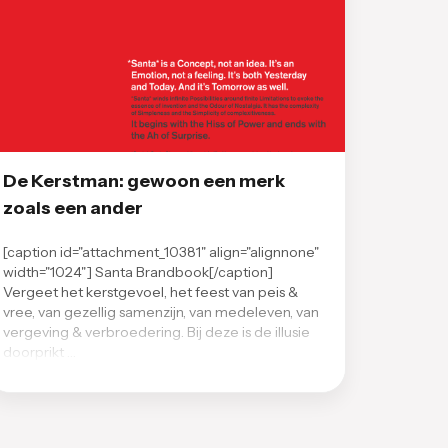
De Kerstman: gewoon een merk
zoals een ander
[caption id="attachment_10381" align="alignnone"
width="1024"] Santa Brandbook[/caption]
Vergeet het kerstgevoel, het feest van peis &
vree, van gezellig samenzijn, van medeleven, van
vergeving & verbroedering. Bij deze is de illusie
doorprikt …