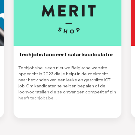
Techjobs lanceert salariscalculator
Techjobs.be is een nieuwe Belgische website
opgericht in 2023 die je helpt in de zoektocht
naar het vinden van een leuke en geschikte ICT
job. Om kandidaten te helpen bepalen of de
loonvoorstellen die ze ontvangen competitief zijn,
heeft techjobs.be …