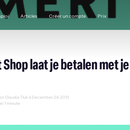
ploi
Articles
Créer un compte
Prix
 Shop laat je betalen met je
r Claudia Tluk à December 24, 2013
han 1 minute
men