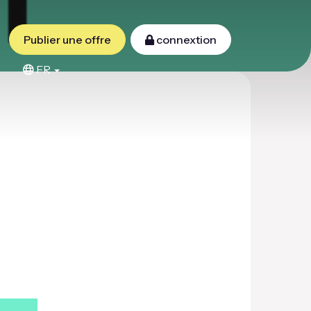
Publier une offre
connextion
FR