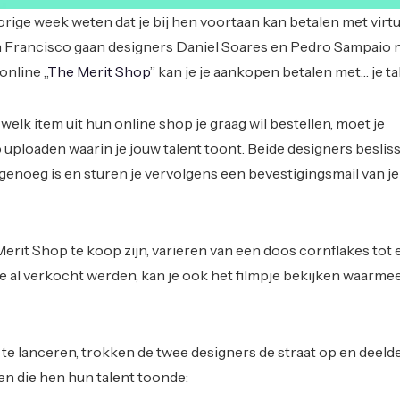
vorige week weten dat je bij hen voortaan kan betalen met virt
an Francisco gaan designers Daniel Soares en Pedro Sampaio 
online „
The Merit Shop
” kan je je aankopen betalen met… je ta
 welk item uit hun online shop je graag wil bestellen, moet je
uploaden waarin je jouw talent toont. Beide designers beslis
l genoeg is en sturen je vervolgens een bevestigingsmail van je
Merit Shop te koop zijn, variëren van een doos cornflakes tot
ie al verkocht werden, kan je ook het filmpje bekijken waarme
e lanceren, trokken de twee designers de straat op en deeld
en die hen hun talent toonde: