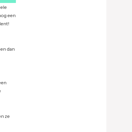
uele
nog een
lent!
sen dan
 een
e
en ze