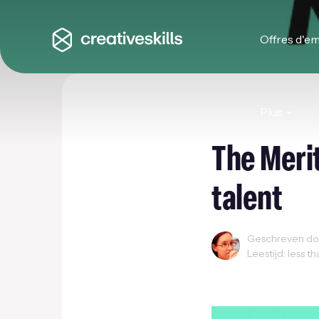
Offres d'em
Plus
The Merit
talent
Geschreven doo
Leestijd: less t
Innovatie
Onderne