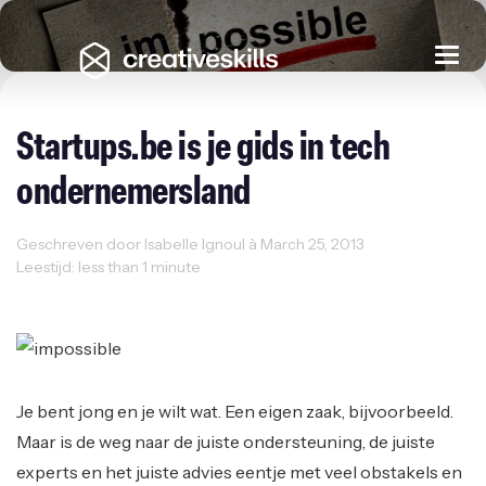
Togg
navi
Startups.be is je gids in tech
ondernemersland
Geschreven door Isabelle Ignoul à March 25, 2013
Leestijd: less than 1 minute
Ondernemen
Startups
Je bent jong en je wilt wat. Een eigen zaak, bijvoorbeeld.
Maar is de weg naar de juiste ondersteuning, de juiste
experts en het juiste advies eentje met veel obstakels en