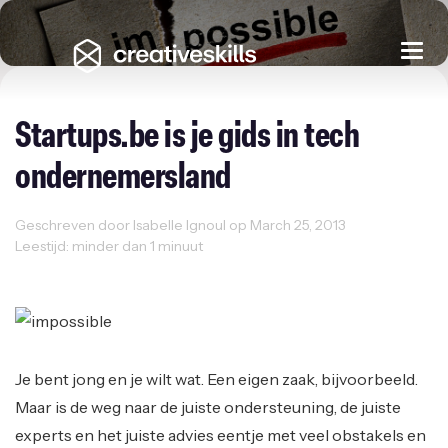
Togg
navi
Startups.be is je gids in tech
ondernemersland
Geschreven door Isabelle Ignoul op March 25, 2013
Leestijd: minder dan 1 minuut
Ondernemen
Startups
Je bent jong en je wilt wat. Een eigen zaak, bijvoorbeeld.
Maar is de weg naar de juiste ondersteuning, de juiste
experts en het juiste advies eentje met veel obstakels en