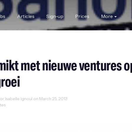
obs
Articles
Sign-up
Prices
More
ikt met nieuwe ventures o
groei
r Isabelle Ignoul on March 25, 2013
utes