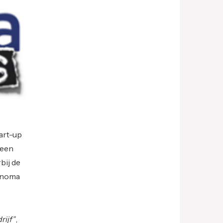
art-up
 een
bij de
Sanoma
rijf”
,