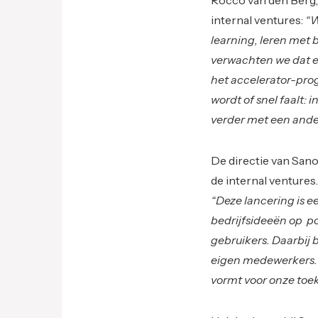
internal ventures:
“W
learning, leren met 
verwachten we dat e
het accelerator-pro
wordt of snel faalt:
verder met een ande
De directie van San
de internal ventures
“Deze lancering is e
bedrijfsideeën op p
gebruikers. Daarbij 
eigen medewerkers. 
vormt voor onze toe