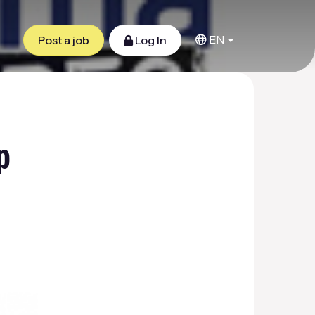
EN
Post a job
Log In
p