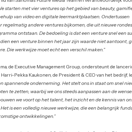
e starten met vier ventures op het gebied van beauty, gamifi
behulp van video en digitale leermarktplaatsen. Ondertussen
r regelmatig andere ventures bijkomen, die uit nieuwe ronde
gramma ontstaan. De bedoeling is dat een venture snel een s
 indien een venture binnen het jaar zijn waarde niet aantoont,
re. Die werkwijze moet echt een verschil maken.”
oma, de Executive Management Group, ondersteunt de lanceri
. Harri-Pekka Kaukonen, de President & CEO van het bedrijf, le
en spannende onderneming. Het stelt ons in staat om snel ni
oten te zetten, waarbij we ons steeds aanpassen aan de wens
bouwen we voort op het talent, het inzicht en de kennis van o
Het is een volledig nieuwe werkwijze, die een belangrijk fun
komstige ontwikkelingen.”