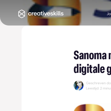
J
Sanoma m
digitale 
Geschreven doo
Leestijd: 2 min
Innovatie
Startups