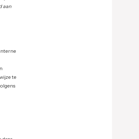
d aan
interne
en
wijze te
volgens
r deze