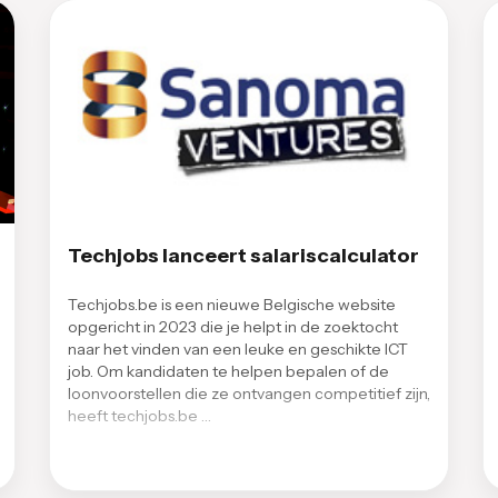
Techjobs lanceert salariscalculator
Techjobs.be is een nieuwe Belgische website
opgericht in 2023 die je helpt in de zoektocht
naar het vinden van een leuke en geschikte ICT
job. Om kandidaten te helpen bepalen of de
loonvoorstellen die ze ontvangen competitief zijn,
heeft techjobs.be …