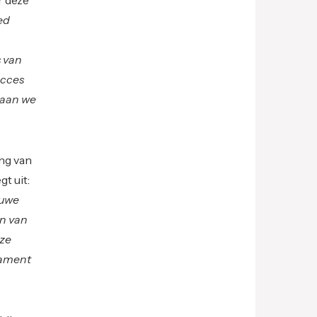
ed
s van
ucces
 gaan we
ng van
gt uit:
euwe
en van
nze
dament