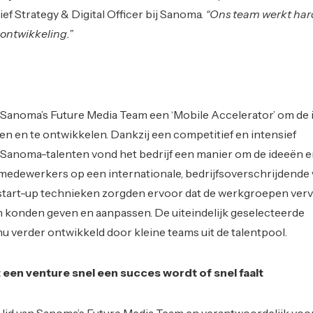
ef Strategy & Digital Officer bij Sanoma.
“Ons team werkt har
 ontwikkeling.”
 Sanoma’s Future Media Team een ‘Mobile Accelerator’ om de 
ren en te ontwikkelen. Dankzij een competitief en intensief
anoma-talenten vond het bedrijf een manier om de ideeën 
medewerkers op een internationale, bedrijfsoverschrijdende 
 start-up technieken zorgden ervoor dat de werkgroepen ver
m konden geven en aanpassen. De uiteindelijk geselecteerde
 verder ontwikkeld door kleine teams uit de talentpool.
 een venture snel een succes wordt of snel faalt
 lid van Sanoma’s Future Media Team en verantwoordelijk voo