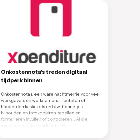
Onkostennota’s treden digitaal
tijdperk binnen
Onkostennota’s: een ware nachtmerrie voor veel
werkgevers en werknemers. Tientallen of
honderden kastickets en btw-bonnetjes
bijhouden en fotokopiëren, tabellen en
formulieren invullen of controleren ... Al die
vervelende, tijdrovende en – als …