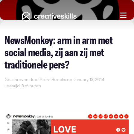
Togg
navi
NewsMonkey: arm in arm met
social media, zij aan zij met
traditionele pers?
Geschreven door Petra Beeckx op January 13, 2014
Leestijd: 3 minuten
Creativity
Innovatie
Inspiration
Ondernemen
Uncategorized