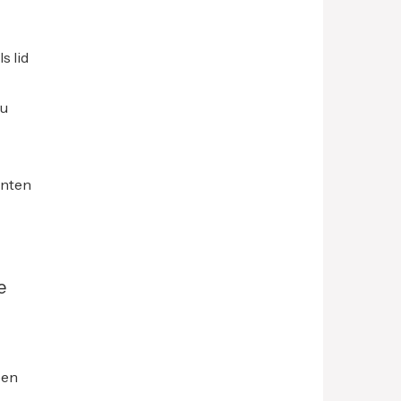
s lid
ou
anten
e
een