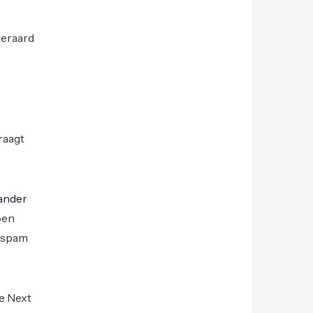
teraard
raagt
ander
oen
i-spam
he Next