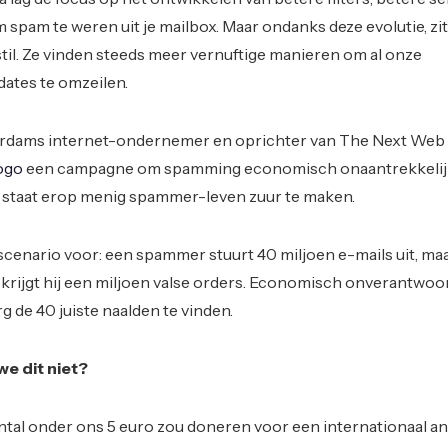
 spam te weren uit je mailbox. Maar ondanks deze evolutie, zi
il. Ze vinden steeds meer vernuftige manieren om al onze
ates te omzeilen.
erdams internet-ondernemer en oprichter van The Next Web
ogo
een campagne om spamming economisch onaantrekkelij
j staat erop menig spammer-leven zuur te maken.
 scenario voor: een spammer stuurt 40 miljoen e-mails uit, maa
 krijgt hij een miljoen valse orders. Economisch onverantwo
g de 40 juiste naalden te vinden.
e dit niet?
ntal onder ons 5 euro zou doneren voor een internationaal an