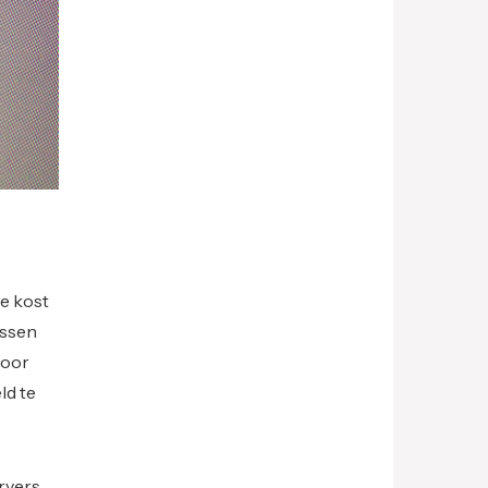
De kost
essen
voor
ld te
ervers