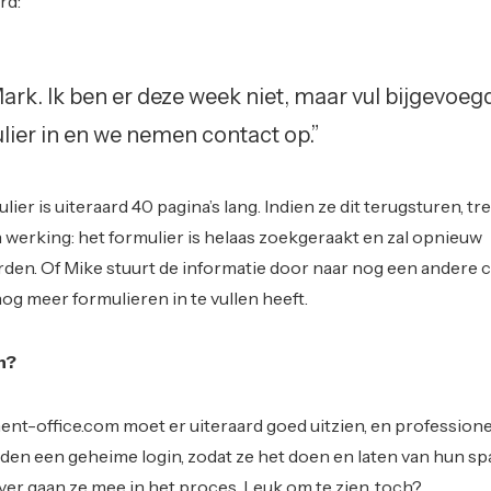
rd:
 Mark. Ik ben er deze week niet, maar vul bijgevoeg
ier in en we nemen contact op.”
ier is uiteraard 40 pagina’s lang. Indien ze dit terugsturen, tr
 werking: het formulier is helaas zoekgeraakt en zal opnieuw
en. Of Mike stuurt de informatie door naar nog een andere c
og meer formulieren in te vullen heeft.
n?
t-office.com moet er uiteraard goed uitzien, en professione
eden een geheime login, zodat ze het doen en laten van hun 
er gaan ze mee in het proces. Leuk om te zien, toch?