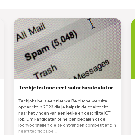
Techjobs lanceert salariscalculator
Techjobs.be is een nieuwe Belgische website
opgericht in 2023 die je helpt in de zoektocht
naar het vinden van een leuke en geschikte ICT
job. Om kandidaten te helpen bepalen of de
loonvoorstellen die ze ontvangen competitief zijn,
heeft techjobs.be …