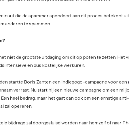
 minuut die de spammer spendeert aan dit proces betekent ui
om anderen te spammen.
en?
het niet de grootste uitdaging om dit op poten te zetten. Het v
idsintensieve en dus kostelijke werkuren.
den startte Boris Zanten een Indiegogo-campagne voor een
naam verrast. Nu start hij een nieuwe campagne om een milj
. Een heel bedrag, maar het gaat dan ook om een ernstige ant
aal zal opereren.
ele bijdrage zal doorgesluisd worden naar hemzelf of naar T