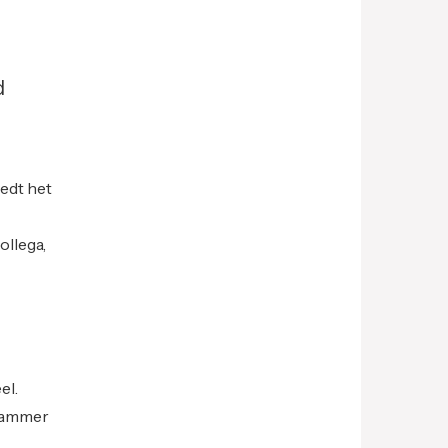
d
eedt het
ollega,
el.
spammer