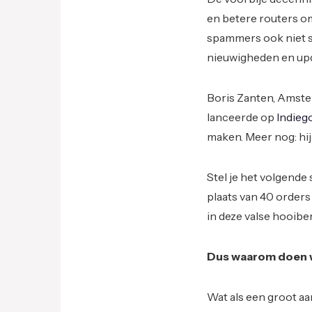
en betere routers om
spammers ook niet st
nieuwigheden en upd
Boris Zanten, Amst
lanceerde op
Indieg
maken. Meer nog: hi
Stel je het volgende
plaats van 40 orders
in deze valse hooiber
Dus waarom doen w
Wat als een groot aa