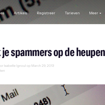
res
Artikels
Registreer
Tarieven
Meer
 je spammers op de heupe
r Isabelle Ignoul op March 29, 2013
uten
ty
Innovatie
Inspiration
Ondernemen
Startups