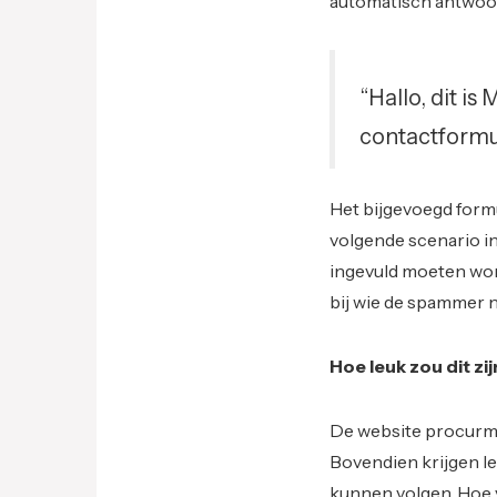
automatisch antwoo
“Hallo, dit is
contactformul
Het bijgevoegd formul
volgende scenario in
ingevuld moeten word
bij wie de spammer n
Hoe leuk zou dit zij
De website procurmen
Bovendien krijgen l
kunnen volgen. Hoe v