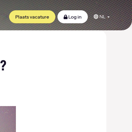
NL
Plaats vacature
Log in
n?