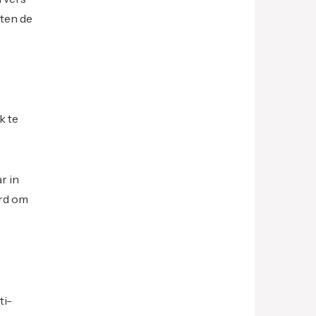
tten de
k te
r in
ord om
ti-