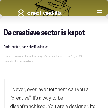
Togg
navi
De creatieve sector is kapot
En dat heeft hij aan zichzelf te danken
Geschreven door Debby Vervoort on June 13, 2016
Leestijd: 6 minutes
Creativity
Freelancer
Grafisch Design
Ondernemen
“Never, ever, ever let them call you a
“creative”. It’s a way to be
disenfranchised. You are a designer. It’s