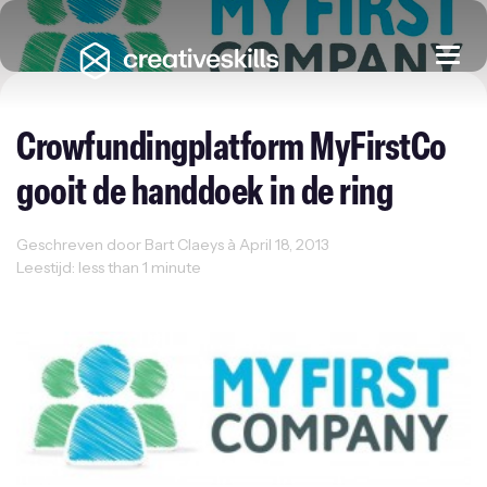
Togg
navi
Crowfundingplatform MyFirstCo
gooit de handdoek in de ring
Geschreven door Bart Claeys à April 18, 2013
Leestijd: less than 1 minute
Ondernemen
Sectornieuws
Startups