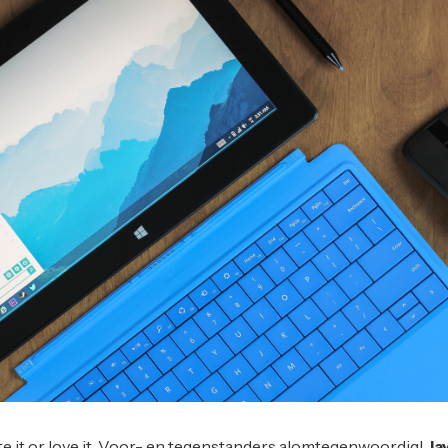
te it or love it. Voor- en tegenstanders alomtegenwoordig!
Ja