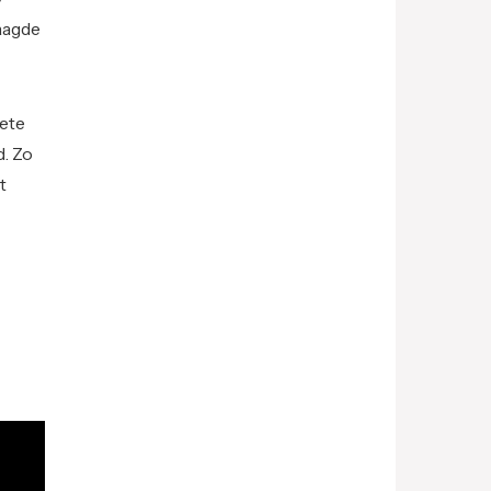
waagde
lete
. Zo
t