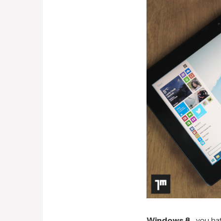
Windows 8
… you ha