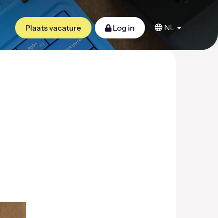
NL
Plaats vacature
Log in