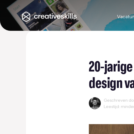
Vacatu
20-jarige
design v
Geschreven doo
Leestijd: minde
Creativity
Grafisch 