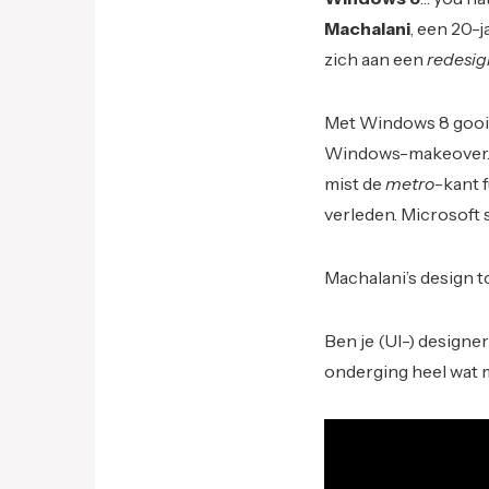
Machalani
, een 20-
zich aan een
redesig
Met Windows 8 goo
Windows-makeover. M
mist de
metro
-kant f
verleden. Microsoft 
Machalani’s design t
Ben je (UI-) designer
onderging heel wat 