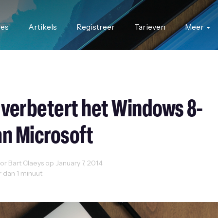
res
Artikels
Registreer
Tarieven
Meer
 verbetert het Windows 8-
an Microsoft
r Bart Claeys op January 7, 2014
r dan 1 minuut
Design