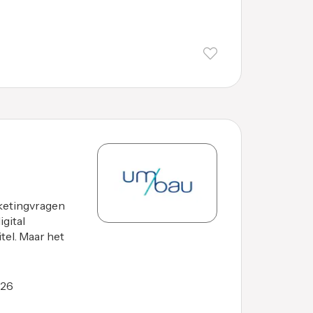
ketingvragen
gital
tel. Maar het
026