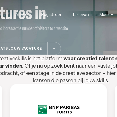
tures in
res
Artikels
Registreer
Tarieven
Meer
to increase the number of visitors to a website
ATS JOUW VACATURE
eativeskills is het platform
waar creatief talent 
ar vinden.
Of je nu op zoek bent naar een vaste jo
pdracht, of een stage in de creatieve sector – hier
kansen die passen bij jouw skills.