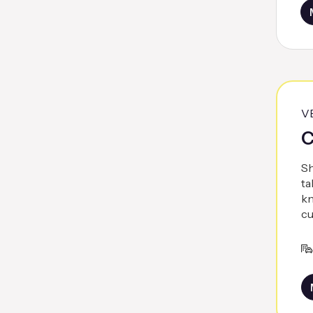
V
C
Sh
ta
kn
cu