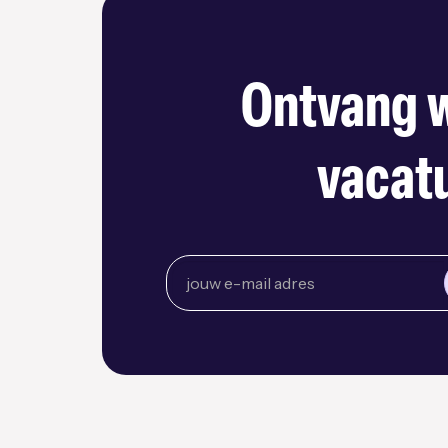
Ontvang w
vacatu