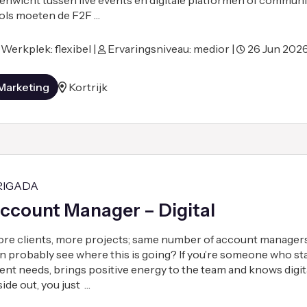
enwicht tussen live events en digitale platformen of communit
ols moeten de F2F …
Werkplek: flexibel |
Ervaringsniveau: medior |
26 Jun 202
Marketing
Kortrijk
RIGADA
ccount Manager – Digital
re clients, more projects; same number of account managers
n probably see where this is going? If you’re someone who st
ient needs, brings positive energy to the team and knows digi
side out, you just …