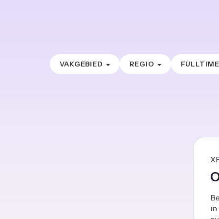
VAKGEBIED
REGIO
FULLTIM
X
O
Be
in