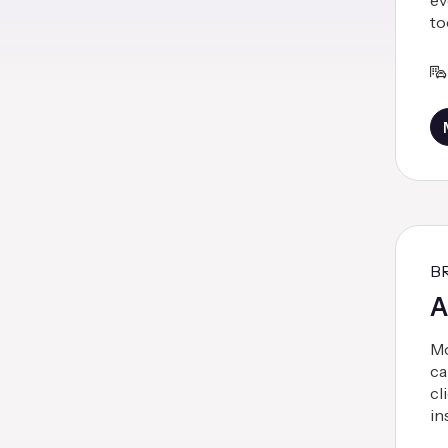
ev
to
B
A
Mo
ca
cl
in