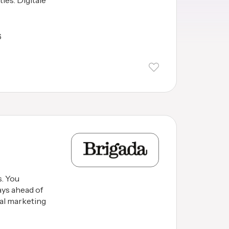
ies. Digitale
6
. You
ays ahead of
tal marketing