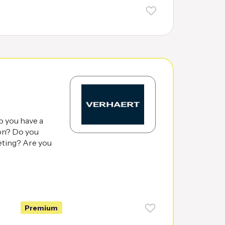
o you have a
ion? Do you
eting? Are you
6
Premium