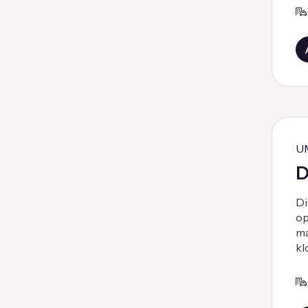
U
D
Di
op
ma
kl