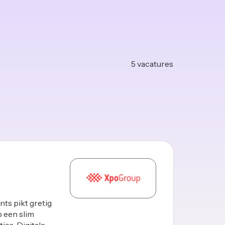
5
vacatures
nts pikt gretig
p een slim