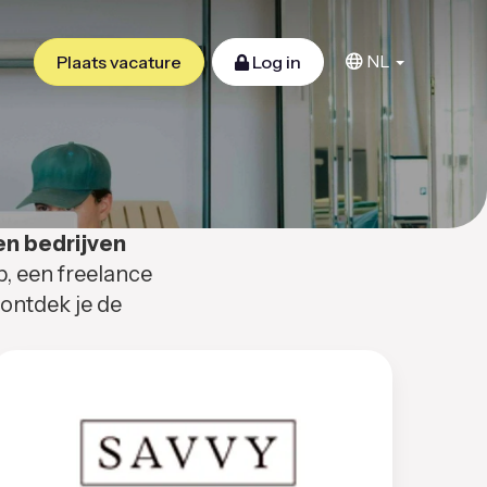
NL
Plaats vacature
Log in
en bedrijven
b, een freelance
 ontdek je de