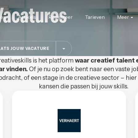
Vacatures
res
Artikels
Registreer
Tarieven
Meer
ATS JOUW VACATURE
eativeskills is het platform
waar creatief talent 
ar vinden.
Of je nu op zoek bent naar een vaste jo
pdracht, of een stage in de creatieve sector – hier
kansen die passen bij jouw skills.