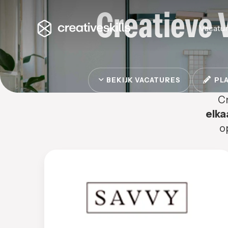
Creatieve 
Vacatu
BEKIJK VACATURES
PLA
Cr
elka
o