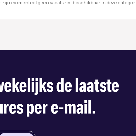
r zijn momenteel geen vacatures beschikbaar in deze categori
ekelijks de laatste
res per e-mail.