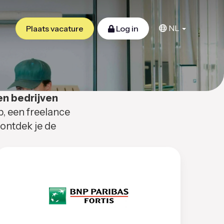
NL
Plaats vacature
Log in
en bedrijven
b, een freelance
 ontdek je de