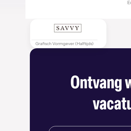
E
Grafisch Vormgever (Halftijds)
Ontvang w
vacatu