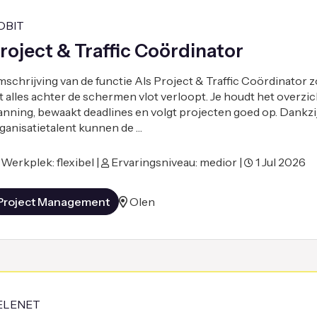
OBIT
roject & Traffic Coördinator
schrijving van de functie Als Project & Traffic Coördinator zo
t alles achter de schermen vlot verloopt. Je houdt het overzic
anning, bewaakt deadlines en volgt projecten goed op. Dankzi
ganisatietalent kunnen de …
Werkplek: flexibel |
Ervaringsniveau: medior |
1 Jul 2026
Project Management
Olen
ELENET