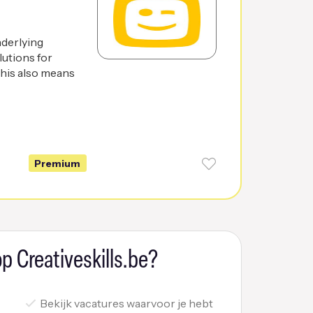
nderlying
lutions for
This also means
Premium
p Creativeskills.be?
Bekijk vacatures waarvoor je hebt