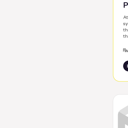
P
At
sy
th
th