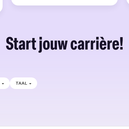
Start jouw carrière!
E
TAAL