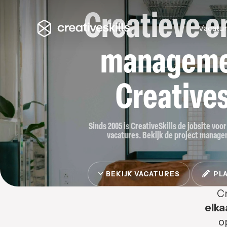
Creatieve en
Vacatu
managemen
Creatives
Sinds 2005 is CreativeSkills de jobsite vo
vacatures. Bekijk de project managem
BEKIJK VACATURES
PLA
Cr
elka
o