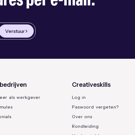
res per e-mail.
Verstuur
bedrijven
Creativeskills
reer als werkgever
Log in
rmules
Paswoord vergeten?
nials
Over ons
Rondleiding