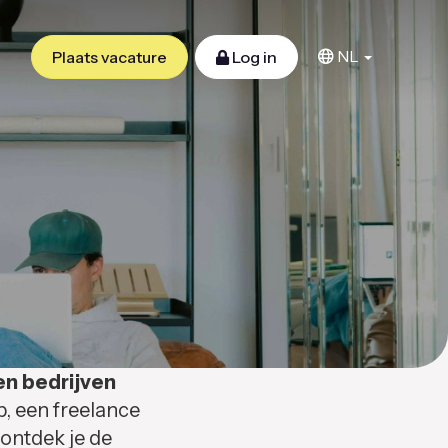
NL
Plaats vacature
Log in
en bedrijven
b, een freelance
 ontdek je de