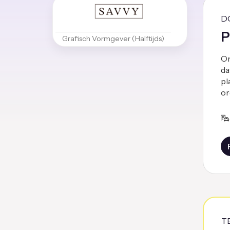
D
P
Grafisch Vormgever (Halftijds)
Om
da
pl
or
T