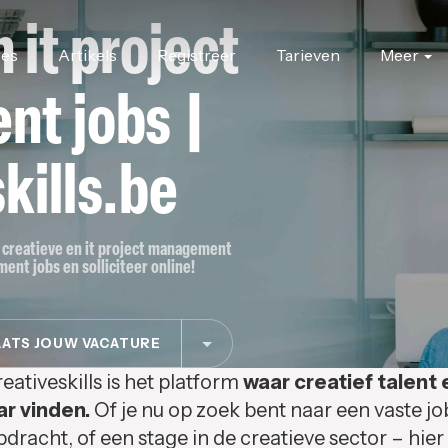
 it project
res
Artikels
Registreer
Tarieven
Meer
t jobs |
kills.be
or creatieve en it project management
ent jobs en solliciteer online!
ATS JOUW VACATURE
eativeskills is het platform
waar creatief talent 
ar vinden.
Of je nu op zoek bent naar een vaste jo
pdracht, of een stage in de creatieve sector – hier