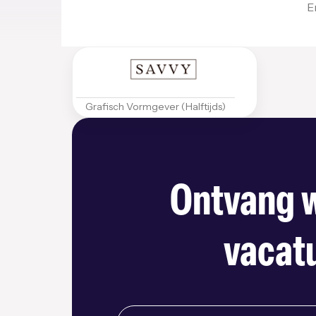
E
Grafisch Vormgever (Halftijds)
Ontvang w
vacatu