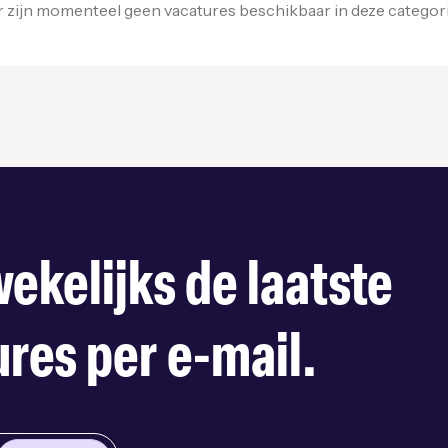
r zijn momenteel geen vacatures beschikbaar in deze categori
ekelijks de laatste
res per e-mail.