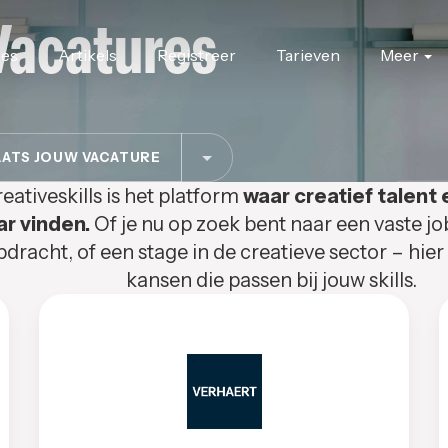
Vacatures
res
Artikels
Registreer
Tarieven
Meer
ATS JOUW VACATURE
eativeskills is het platform
waar creatief talent 
ar vinden.
Of je nu op zoek bent naar een vaste jo
pdracht, of een stage in de creatieve sector – hier
kansen die passen bij jouw skills.