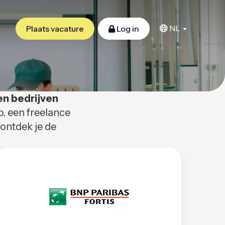
NL
Plaats vacature
Log in
en bedrijven
b, een freelance
 ontdek je de