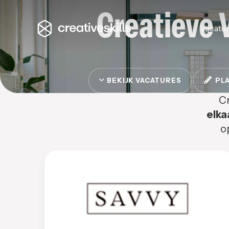
Creatieve 
Vacatu
BEKIJK VACATURES
PLA
Cr
elka
o