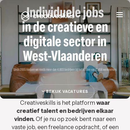
Individuele jobs
Togg
navi
in de creatieve en
digitale sector in
West-Vlaanderen
Sinds 2005 hielpen we reeds meer dan 4.803 bedrijven bij het vinden van 21.458 werknemers
BEKIJK VACATURES
Creativeskills is het platform
waar
creatief talent en bedrijven elkaar
vinden.
Of je nu op zoek bent naar een
vaste job, een freelance opdracht, of een