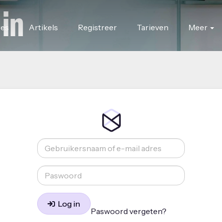
 in
res
Artikels
Registreer
Tarieven
Meer
Log in
Paswoord vergeten?