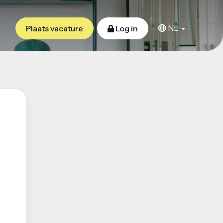
NL
Plaats vacature
Log in