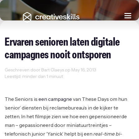
Togg
navi
Ervaren senioren laten digitale
campagnes nooit ontsporen
Geschreven door Bart Claeys op May 16, 2013
Leestijd: minder dan 1 minuut
Reclame
The Seniors is
een campagne
van These Days om hun
‘senior’ diensten bij reclamebureau’s in de kijker te
zetten. In het filmpje zien we hoe een gepensioneerde
man – gepassioneerd door miniatuurtreintjes –
telefonisch junior ‘Yanick’ helpt bij een
real-time bi-